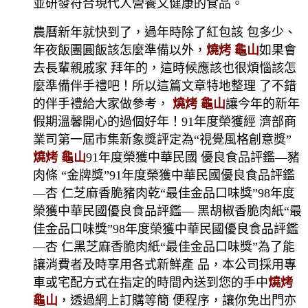
並研發符合現代人營養又健康的食品。
農曆新年就快到了，過年時除了紅包該 包多少、
年夜飯團圓飯該怎麼準備以外，
燒烤 龜山
如果會
去長輩親戚家 拜年的，這時候應該也很煩惱該怎
麼準備伴手禮吧！所以這篇文章特地整理 了不錯
的伴手禮給大家做參考，
燒烤 龜山
讓今年的新年
假期溫馨開心的過個好年！91年度榮獲經 濟部商
業司第一屆市集新象獎評定為“視覺風格創意獎”
燒烤 龜山
91年度榮獲中華民國 優良食品評鑑—豬
肉條 “金牌獎”91年度榮獲中華民國優良食品評鑑
—杏 仁芝麻香脆豬肉乾“最佳金品口味獎”98年度
榮獲中華民國優良食品評鑑— 黑胡椒香脆肉紙“最
佳金品口味獎”98年度榮獲中華民國優良食品評鑑
—杏 仁黑芝麻香脆肉紙“最佳金品口味獎”為了能
讓消費者及時享用各式新鮮產 品，本公司採用專
車或宅配方式在指定的時間內送到您的手中
燒烤
龜山
，透過網上訂購等簡 便程序，讓你免出門亦