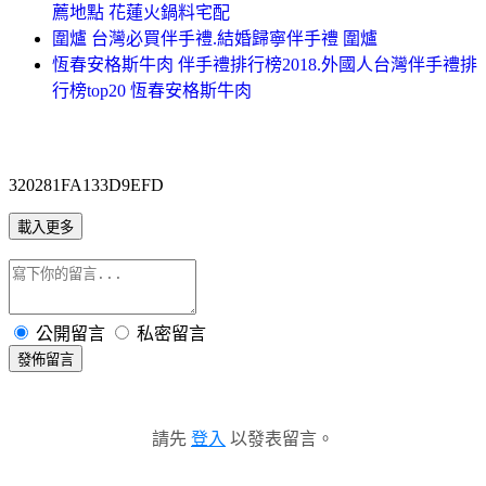
薦地點 花蓮火鍋料宅配
圍爐 台灣必買伴手禮.結婚歸寧伴手禮 圍爐
恆春安格斯牛肉 伴手禮排行榜2018.外國人台灣伴手禮排
行榜top20 恆春安格斯牛肉
320281FA133D9EFD
載入更多
公開留言
私密留言
發佈留言
請先
登入
以發表留言。