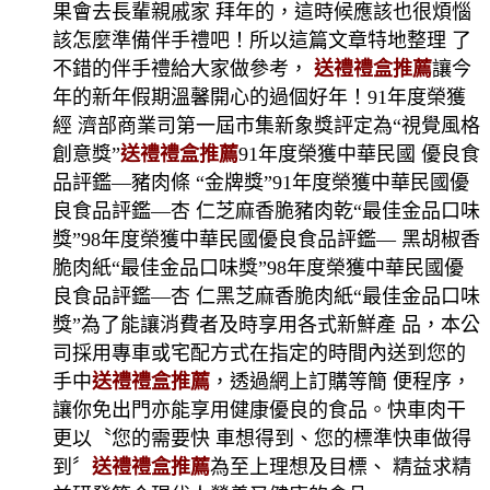
果會去長輩親戚家 拜年的，這時候應該也很煩惱
該怎麼準備伴手禮吧！所以這篇文章特地整理 了
不錯的伴手禮給大家做參考，
送禮禮盒推薦
讓今
年的新年假期溫馨開心的過個好年！91年度榮獲
經 濟部商業司第一屆市集新象獎評定為“視覺風格
創意獎”
送禮禮盒推薦
91年度榮獲中華民國 優良食
品評鑑—豬肉條 “金牌獎”91年度榮獲中華民國優
良食品評鑑—杏 仁芝麻香脆豬肉乾“最佳金品口味
獎”98年度榮獲中華民國優良食品評鑑— 黑胡椒香
脆肉紙“最佳金品口味獎”98年度榮獲中華民國優
良食品評鑑—杏 仁黑芝麻香脆肉紙“最佳金品口味
獎”為了能讓消費者及時享用各式新鮮產 品，本公
司採用專車或宅配方式在指定的時間內送到您的
手中
送禮禮盒推薦
，透過網上訂購等簡 便程序，
讓你免出門亦能享用健康優良的食品。快車肉干
更以〝您的需要快 車想得到、您的標準快車做得
到〞
送禮禮盒推薦
為至上理想及目標、 精益求精